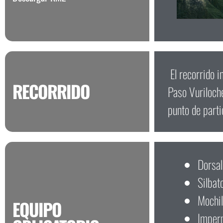
El recorrido i
RECORRIDO
Paso Vuriloche
punto de parti
Dorsal
Silbat
Mochil
EQUIPO
Imper